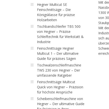
Mit de
Hegner Multicut SE
Nassbo
Feinschnittsäge – Die
1300 W
Königsklasse für präzise
von 30
Holzarbeiten
Staubp
Tischbandschleifer TBS 500
Mit de
von Hegner – Präzise
Indust
Schleiftechnik für Werkstatt &
sich a
Industrie
überze
Feinschnittsäge Hegner
Schwen
Multicut 1 – Der ultimative
erreic
Guide für präzises Sägen
Tischwalzenschleifmaschine
TWS 230 von Hegner – Der
umfassende Ratgeber
Feinschnittsäge Multicut
Quick von Hegner – Präzision
für höchste Ansprüche
Scheibenschleifmaschine von
Hegner – Der ultimative Guide
für Präzision in Ihrer