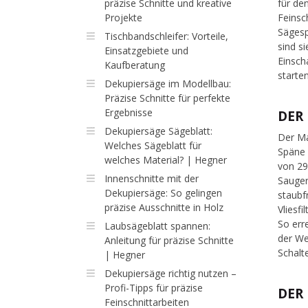
präzise Schnitte und kreative
für de
Projekte
Feinsc
Sägesp
Tischbandschleifer: Vorteile,
sind s
Einsatzgebiete und
Einsch
Kaufberatung
starten
Dekupiersäge im Modellbau:
Präzise Schnitte für perfekte
Ergebnisse
DER
Dekupiersäge Sägeblatt:
Der Ma
Welches Sägeblatt für
Späne 
welches Material? | Hegner
von 29
Innenschnitte mit der
Sauger
Dekupiersäge: So gelingen
staubf
präzise Ausschnitte in Holz
Vliesf
So err
Laubsägeblatt spannen:
der We
Anleitung für präzise Schnitte
Schalt
| Hegner
Dekupiersäge richtig nutzen –
Profi-Tipps für präzise
DER
Feinschnittarbeiten