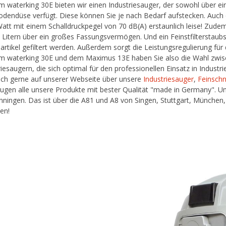
m waterking 30E bieten wir einen Industriesauger, der sowohl über e
dendüse verfügt. Diese können Sie je nach Bedarf aufstecken. Auch di
att mit einem Schalldruckpegel von 70 dB(A) erstaunlich leise! Zude
 Litern über ein großes Fassungsvermögen. Und ein Feinstfilterstaubs
artikel gefiltert werden. Außerdem sorgt die Leistungsregulierung für
m waterking 30E und dem Maximus 13E haben Sie also die Wahl zwisc
riesaugern, die sich optimal für den professionellen Einsatz in Indust
uch gerne auf unserer Webseite über unsere
Industriesauger
,
Feinsch
ugen alle unsere Produkte mit bester Qualität "made in Germany". Unse
ningen. Das ist über die A81 und A8 von Singen, Stuttgart, München,
hen!