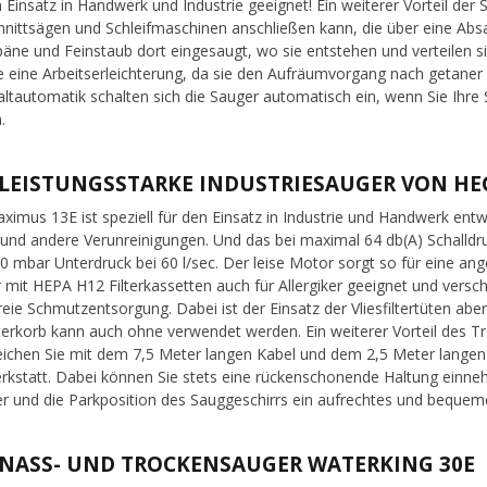
n Einsatz in Handwerk und Industrie geeignet! Ein weiterer Vorteil der 
hnittsägen und Schleifmaschinen anschließen kann, die über eine Ab
äne und Feinstaub dort eingesaugt, wo sie entstehen und verteilen si
ie eine Arbeitserleichterung, da sie den Aufräumvorgang nach getaner
altautomatik schalten sich die Sauger automatisch ein, wenn Sie Ihre
.
 LEISTUNGSSTARKE INDUSTRIESAUGER VON HE
ximus 13E ist speziell für den Einsatz in Industrie und Handwerk ent
und andere Verunreinigungen. Und das bei maximal 64 db(A) Schalldr
0 mbar Unterdruck bei 60 l/sec. Der leise Motor sorgt so für eine 
 mit HEPA H12 Filterkassetten auch für Allergiker geeignet und versch
reie Schmutzentsorgung. Dabei ist der Einsatz der Vliesfiltertüten ab
ilterkorb kann auch ohne verwendet werden. Ein weiterer Vorteil des T
eichen Sie mit dem 7,5 Meter langen Kabel und dem 2,5 Meter langen
rkstatt. Dabei können Sie stets eine rückenschonende Haltung einn
er und die Parkposition des Sauggeschirrs ein aufrechtes und bequem
 NASS- UND TROCKENSAUGER WATERKING 30E