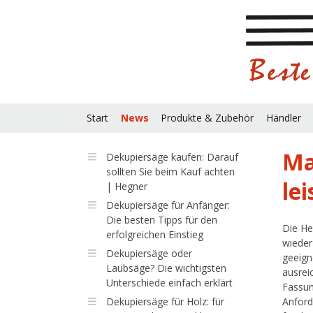
Start
News
Produkte & Zubehör
Händler
Ma
Dekupiersäge kaufen: Darauf
sollten Sie beim Kauf achten
le
| Hegner
Dekupiersäge für Anfänger:
Die besten Tipps für den
Die He
erfolgreichen Einstieg
wieder
Dekupiersäge oder
geeign
Laubsäge? Die wichtigsten
ausrei
Unterschiede einfach erklärt
Fassun
Dekupiersäge für Holz: für
Anford