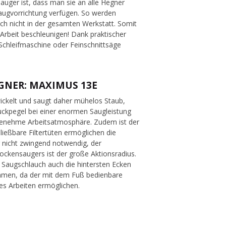
Sauger ist, dass man sie an alle Hegner
saugvorrichtung verfügen. So werden
ch nicht in der gesamten Werkstatt. Somit
 Arbeit beschleunigen! Dank praktischer
 Schleifmaschine oder Feinschnittsäge
GNER: MAXIMUS 13E
wickelt und saugt daher mühelos Staub,
uckpegel bei einer enormen Saugleistung
angenehme Arbeitsatmosphäre. Zudem ist der
ließbare Filtertüten ermöglichen die
er nicht zwingend notwendig, der
rockensaugers ist der große Aktionsradius.
 Saugschlauch auch die hintersten Ecken
ehmen, da der mit dem Fuß bedienbare
es Arbeiten ermöglichen.