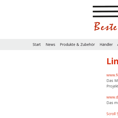
Start
News
Produkte & Zubehör
Händler
Li
www.fe
Das Ma
Projek
www.dr
Das mo
Scroll