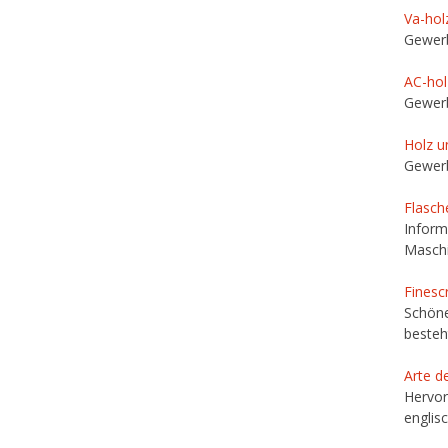
Va-hol
Gewerb
AC-hol
Gewerb
Holz u
Gewerb
Flasch
Inform
Maschi
Finesc
Schöne
besteh
Arte d
Hervor
englis