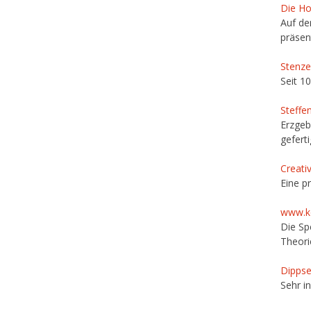
Die Ho
Auf de
präsent
Stenze
Seit 1
Steffe
Erzgeb
geferti
Creati
Eine p
www.k
Die Sp
Theori
Dippse
Sehr i