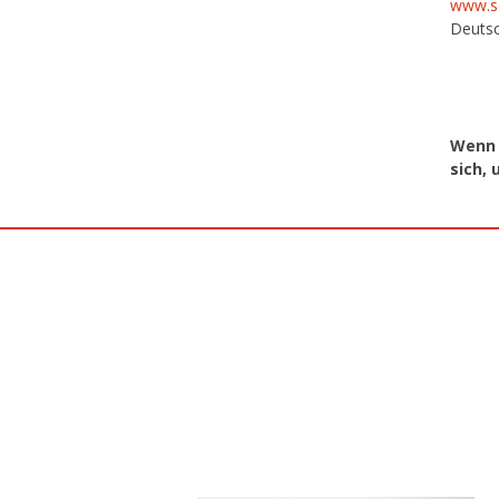
www.se
Deutsc
Wenn 
sich,