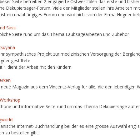
dieser Seite betreiben 2 engagierte Ostwestfalen das erste und bisher
he Dekupiersäger-Forum. Viele der Mitglieder stellen ihre Arbeiten m
ist ein unabhängiges Forum und wird nicht von der Firma Hegner bet
nd Sass
liche Seite rund um das Thema Laubsägearbeiten und Zubehör
 Suyana
ehr sympathisches Projekt zur medizinischen Versorgung der Bergland
gner gestiftete
ut 1 dient der Arbeit mit den Kindern.
erken
s neue Magazin aus dem Vincentz-Verlag für alle, die den lebendigen W
-Workshop
chöne und informative Seite rund um das Thema Dekupiersäge auf eng
gworld
anische Internet-Buchhandlung bei der es eine grosse Auswahl eng
en zu bestellen gibt.