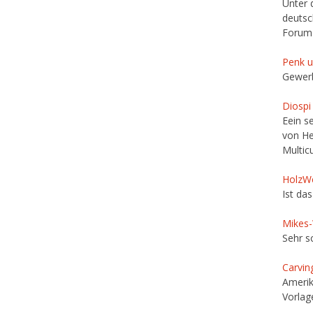
Unter 
deutsc
Forum 
Penk u
Gewerb
Diospi
Eein s
von He
Multic
HolzW
Ist da
Mikes
Sehr s
Carvin
Amerik
Vorlag