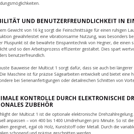
dungsmöglichkeiten.
BILITÄT UND BENUTZERFREUNDLICHKEIT IN 
nem Gewicht von 16 kg sorgt die Feinschnittsäge für einen ruhigen La
uktion gewährleistet eine vibrationsarme Nutzung, was besonders bei f
er Pluspunkt ist die bewährte Einspanntechnik von Hegner, die einen 
icht und so den Arbeitsprozess effizienter gestaltet. Dies spart wertv
ers benutzerfreundlich.
buste Bauweise der Multicut 1 sorgt dafür, dass sie auch bei längerer
. Die Maschine ist für präzise Sägearbeiten entwickelt und bietet ein
ondere bei Serienanfertigungen oder detailreichen Schnitten von Vorteil
IMALE KONTROLLE DURCH ELEKTRONISCHE D
IONALES ZUBEHÖR
ghlight der Multicut 1 ist die optionale elektronische Drehzahlregelun
duell anpassen – von 400 bis 1400 Umdrehungen pro Minute. So ist die
alien geeignet, egal ob Holz, Kunststoff oder Metall. Durch die varia
alien schonend und präzise geschnitten werden.