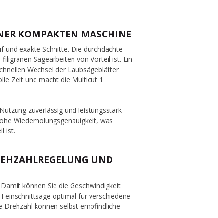
EINER KOMPAKTEN MASCHINE
uf und exakte Schnitte. Die durchdachte
iligranen Sägearbeiten von Vorteil ist. Ein
schnellen Wechsel der Laubsägeblätter
olle Zeit und macht die Multicut 1
 Nutzung zuverlässig und leistungsstark
e hohe Wiederholungsgenauigkeit, was
 ist.
REHZAHLREGELUNG UND
g. Damit können Sie die Geschwindigkeit
 Feinschnittsäge optimal für verschiedene
ble Drehzahl können selbst empfindliche