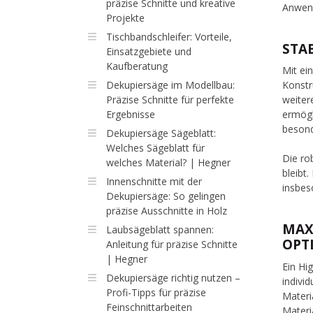
präzise Schnitte und kreative
Anwen
Projekte
Tischbandschleifer: Vorteile,
STA
Einsatzgebiete und
Kaufberatung
Mit ei
Dekupiersäge im Modellbau:
Konstr
Präzise Schnitte für perfekte
weiter
Ergebnisse
ermögl
besond
Dekupiersäge Sägeblatt:
Welches Sägeblatt für
Die ro
welches Material? | Hegner
bleibt
Innenschnitte mit der
insbes
Dekupiersäge: So gelingen
präzise Ausschnitte in Holz
MAX
Laubsägeblatt spannen:
OPT
Anleitung für präzise Schnitte
| Hegner
Ein Hi
Dekupiersäge richtig nutzen –
indivi
Profi-Tipps für präzise
Materi
Feinschnittarbeiten
Materi