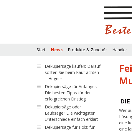
Start
News
Produkte & Zubehör
Händler
Fe
Dekupiersäge kaufen: Darauf
sollten Sie beim Kauf achten
Mu
| Hegner
Dekupiersäge für Anfänger:
Die besten Tipps für den
erfolgreichen Einstieg
DIE
Dekupiersäge oder
Wer au
Laubsäge? Die wichtigsten
Lösung
Unterschiede einfach erklärt
eine k
Dekupiersäge für Holz: für
eine l