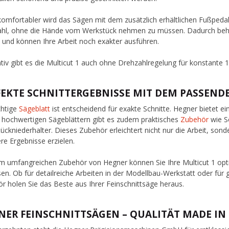
omfortabler wird das Sägen mit dem zusätzlich erhältlichen Fußpedal.
hl, ohne die Hände vom Werkstück nehmen zu müssen. Dadurch behalt
t und können Ihre Arbeit noch exakter ausführen.
ativ gibt es die Multicut 1 auch ohne Drehzahlregelung für konstant
FEKTE SCHNITTERGEBNISSE MIT DEM PASSEN
chtige
Sägeblatt
ist entscheidend für exakte Schnitte. Hegner bietet e
hochwertigen Sägeblättern gibt es zudem praktisches
Zubehör
wie S
ückniederhalter. Dieses Zubehör erleichtert nicht nur die Arbeit, sond
ere Ergebnisse erzielen.
m umfangreichen Zubehör von Hegner können Sie Ihre Multicut 1 optim
en. Ob für detailreiche Arbeiten in der Modellbau-Werkstatt oder für
r holen Sie das Beste aus Ihrer Feinschnittsäge heraus.
NER FEINSCHNITTSÄGEN – QUALITÄT MADE I