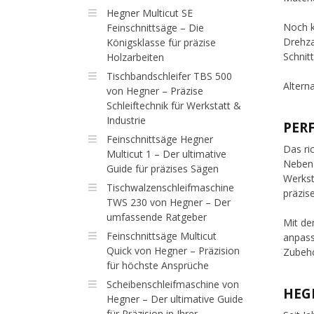
Hegner Multicut SE
Noch k
Feinschnittsäge – Die
Drehza
Königsklasse für präzise
Schnit
Holzarbeiten
Tischbandschleifer TBS 500
Altern
von Hegner – Präzise
Schleiftechnik für Werkstatt &
Industrie
PER
Feinschnittsäge Hegner
Das ri
Multicut 1 – Der ultimative
Neben 
Guide für präzises Sägen
Werkst
Tischwalzenschleifmaschine
präzis
TWS 230 von Hegner – Der
umfassende Ratgeber
Mit de
Feinschnittsäge Multicut
anpass
Quick von Hegner – Präzision
Zubehö
für höchste Ansprüche
Scheibenschleifmaschine von
HEG
Hegner – Der ultimative Guide
für Präzision in Ihrer