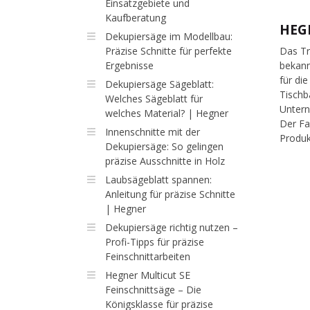
Einsatzgebiete und
Kaufberatung
HEG
Dekupiersäge im Modellbau:
Präzise Schnitte für perfekte
Das Tr
Ergebnisse
bekann
für di
Dekupiersäge Sägeblatt:
Tischb
Welches Sägeblatt für
Untern
welches Material? | Hegner
Der Fa
Innenschnitte mit der
Produk
Dekupiersäge: So gelingen
präzise Ausschnitte in Holz
Laubsägeblatt spannen:
Anleitung für präzise Schnitte
| Hegner
Dekupiersäge richtig nutzen –
Profi-Tipps für präzise
Feinschnittarbeiten
Hegner Multicut SE
Feinschnittsäge – Die
Königsklasse für präzise