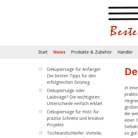
Start
News
Produkte & Zubehör
Händler
De
Dekupiersäge für Anfänger:
Die besten Tipps für den
erfolgreichen Einstieg
In ein
Dekupiersäge oder
prakti
Laubsäge? Die wichtigsten
Hegner
Unterschiede einfach erklärt
großen
Dekupiersäge für Holz: für
die we
präzise Schnitte und kreative
einer 
Projekte
Siebdr
Tischbandschleifer: Vorteile,
so gut