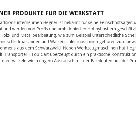
NER PRODUKTE FÜR DIE WERKSTATT
aditionsunternehmen Hegner ist bekannt für seine Feinschnittsägen u
t und werden von Profis und ambitionierten Hobbybastlern geschät
e Holz- und Metallbearbeitung, wie zum Beispiel unterschiedliche Sche
andschleifmaschinen und Walzenschleifmaschinen gehören zum bewä
ehmens aus dem Schwarzwald. Neben Werkzeugmaschinen hat Hegner
lt-Transporter TTop-Cart überzeugt durch ein praktische Konstruktion
te entwickeln wir in engem Austausch mit der Fachleuten aus der Pra