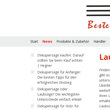
Start
News
Produkte & Zubehör
Händler
La
Dekupiersäge kaufen: Darauf
sollten Sie beim Kauf achten
| Hegner
Finden
Dekupiersäge für Anfänger:
gibt e
Die besten Tipps für den
unters
erfolgreichen Einstieg
Überbl
Dekupiersäge oder
weiter
Laubsäge? Die wichtigsten
Ihren 
Unterschiede einfach erklärt
erhalt
Dekupiersäge für Holz: für
Laubsä