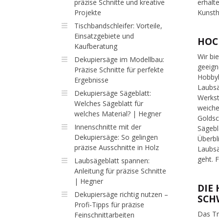
präzise Schnitte und kreative
erhalt
Projekte
Kunst
Tischbandschleifer: Vorteile,
Einsatzgebiete und
HOC
Kaufberatung
Wir bi
Dekupiersäge im Modellbau:
geeign
Präzise Schnitte für perfekte
Hobbyb
Ergebnisse
Laubsä
Dekupiersäge Sägeblatt:
Werkst
Welches Sägeblatt für
weiche
welches Material? | Hegner
Goldsc
Innenschnitte mit der
Sägebl
Dekupiersäge: So gelingen
Überbl
präzise Ausschnitte in Holz
Laubsä
geht. 
Laubsägeblatt spannen:
Anleitung für präzise Schnitte
| Hegner
DIE
Dekupiersäge richtig nutzen –
SCH
Profi-Tipps für präzise
Das Tr
Feinschnittarbeiten