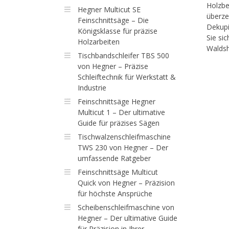
Holzbe
Hegner Multicut SE
überze
Feinschnittsäge – Die
Dekupi
Königsklasse für präzise
Sie si
Holzarbeiten
Waldsh
Tischbandschleifer TBS 500
von Hegner – Präzise
Schleiftechnik für Werkstatt &
Industrie
Feinschnittsäge Hegner
Multicut 1 – Der ultimative
Guide für präzises Sägen
Tischwalzenschleifmaschine
TWS 230 von Hegner – Der
umfassende Ratgeber
Feinschnittsäge Multicut
Quick von Hegner – Präzision
für höchste Ansprüche
Scheibenschleifmaschine von
Hegner – Der ultimative Guide
für Präzision in Ihrer