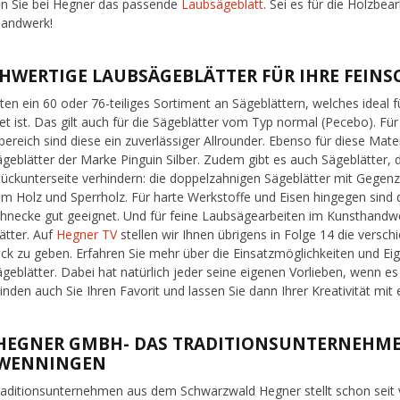
en Sie bei Hegner das passende
Laubsägeblatt
. Sei es für die Holzbea
handwerk!
HWERTIGE LAUBSÄGEBLÄTTER FÜR IHRE FEINS
eten ein 60 oder 76-teiliges Sortiment an Sägeblättern, welches ideal 
et ist. Das gilt auch für die Sägeblätter vom Typ normal (Pecebo). F
ereich sind diese ein zuverlässiger Allrounder. Ebenso für diese Mate
geblätter der Marke Pinguin Silber. Zudem gibt es auch Sägeblätter, 
ückunterseite verhindern: die doppelzahnigen Sägeblätter mit Gege
m Holz und Sperrholz. Für harte Werkstoffe und Eisen hingegen sind d
hnecke gut geeignet. Und für feine Laubsägearbeiten im Kunsthandwer
ätter. Auf
Hegner TV
stellen wir Ihnen übrigens in Folge 14 die vers
ick zu geben. Erfahren Sie mehr über die Einsatzmöglichkeiten und Ei
geblätter. Dabei hat natürlich jeder seine eigenen Vorlieben, wenn 
Finden auch Sie Ihren Favorit und lassen Sie dann Ihrer Kreativität mit
 HEGNER GMBH- DAS TRADITIONSUNTERNEHME
WENNINGEN
aditionsunternehmen aus dem Schwarzwald Hegner stellt schon seit v