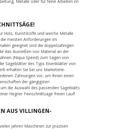
rbeitung, Metalle oder für feine Arbeiten im
CHNITTSÄGE!
für Holz, Kunststoffe und weiche Metalle
ür die meisten Anforderungen im
rialien geeignet sind die doppelzahnigen
die das Ausreißen von Material an der
nzähnen (Niqua Speed) zum Sägen von
ie Sägeblätter des Typs Eisenblätter von
k erhalten Sie bei uns Marketerie-
chiedenen Zahnungen vor, um Ihnen einen
genschaften der gängigsten
es um die Auswahl des passenden Sägeblatts
 einer Hegner Feinschnittsäge freien Lauf!
N AUS VILLINGEN-
ielen Jahren Maschinen zur präzisen