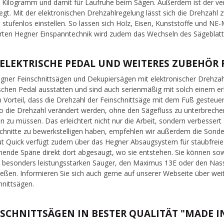
 Kilogramm und damit für Laufruhe beim Sägen. Außerdem ist der ver
egt. Mit der elektronischen Drehzahlregelung lässt sich die Drehza
 stufenlos einstellen. So lassen sich Holz, Eisen, Kunststoffe und NE-
ten Hegner Einspanntechnik wird zudem das Wechseln des Sägeblatte
 ELEKTRISCHE PEDAL UND WEITERES ZUBEHÖR 
egner Feinschnittsägen und Dekupiersägen mit elektronischer Drehzah
ischen Pedal ausstatten und sind auch serienmäßig mit solch einem erh
 Vorteil, dass die Drehzahl der Feinschnittsäge mit dem Fuß gesteue
o die Drehzahl verändert werden, ohne den Sägefluss zu unterbrec
 zu müssen. Das erleichtert nicht nur die Arbeit, sondern verbessert 
chnitte zu bewerkstelligen haben, empfehlen wir außerdem die Sonde
ut Quick verfügt zudem über das Hegner Absaugsystem für staubfrei
hende Späne direkt dort abgesaugt, wo sie entstehen. Sie können so
 besonders leistungsstarken Sauger, den Maximus 13E oder den Nas
ießen. Informieren Sie sich auch gerne auf unserer Webseite über we
hnittsägen.
NSCHNITTSÄGEN IN BESTER QUALITÄT "MADE 