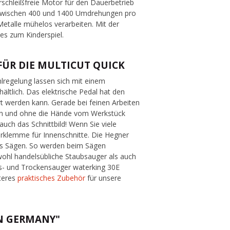
schleißfreie Motor für den Dauerbetrieb
hl zwischen 400 und 1400 Umdrehungen pro
Metalle mühelos verarbeiten. Mit der
s zum Kinderspiel.
FÜR DIE MULTICUT QUICK
lregelung lassen sich mit einem
ältlich. Das elektrische Pedal hat den
rt werden kann. Gerade bei feinen Arbeiten
hen und ohne die Hände vom Werkstück
auch das Schnittbild! Wenn Sie viele
rklemme für Innenschnitte. Die Hegner
es Sägen. So werden beim Sägen
wohl handelsübliche Staubsauger als auch
s- und Trockensauger waterking 30E
iteres
praktisches Zubehör
für unsere
IN GERMANY"