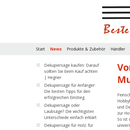
Start
News
Produkte & Zubehör
Händler
Vo
Dekupiersäge kaufen: Darauf
sollten Sie beim Kauf achten
Mu
| Hegner
Dekupiersäge für Anfänger:
Die besten Tipps für den
Feinsc
erfolgreichen Einstieg
Hobbyb
Dekupiersäge oder
und De
Laubsäge? Die wichtigsten
zur Ho
Unterschiede einfach erklärt
So ist
Dekupiersäge für Holz: für
univer