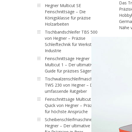
Das Tr
Hegner Multicut SE
Präzis
Feinschnittsäge – Die
Hobbyb
Königsklasse für präzise
German
Holzarbeiten
Nähe v
Tischbandschleifer TBS 500
von Hegner – Präzise
Schleiftechnik für Werkstatt &
Industrie
Feinschnittsäge Hegner
Multicut 1 – Der ultimative
Guide für präzises Sägen
Tischwalzenschleifmaschine
TWS 230 von Hegner – Der
umfassende Ratgeber
Feinschnittsäge Multicut
Quick von Hegner – Präzision
für höchste Ansprüche
Scheibenschleifmaschine von
Hegner – Der ultimative Guide
für Präzision in Ihrer