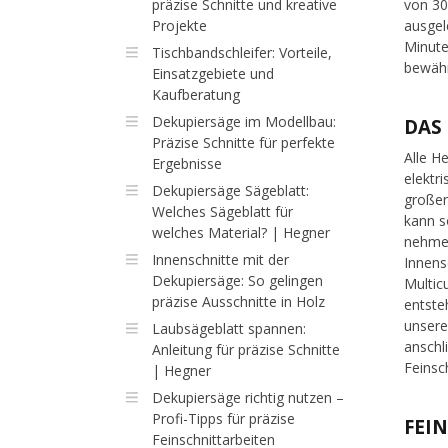
präzise Schnitte und kreative
von 30
Projekte
ausgel
Minute
Tischbandschleifer: Vorteile,
bewähr
Einsatzgebiete und
Kaufberatung
Dekupiersäge im Modellbau:
DAS
Präzise Schnitte für perfekte
Alle H
Ergebnisse
elektr
Dekupiersäge Sägeblatt:
großen
Welches Sägeblatt für
kann s
welches Material? | Hegner
nehmen
Innenschnitte mit der
Innens
Dekupiersäge: So gelingen
Multic
präzise Ausschnitte in Holz
entste
unsere
Laubsägeblatt spannen:
anschl
Anleitung für präzise Schnitte
Feinsc
| Hegner
Dekupiersäge richtig nutzen –
Profi-Tipps für präzise
FEI
Feinschnittarbeiten