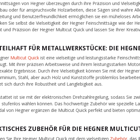
hnittsägen von Hegner überzeugen durch ihre Präzision und Vielseitigke
bau oder für anspruchsvolle Holzarbeiten, diese Sägen sind wahre Al
eitung und Benutzerfreundlichkeit ermöglichen sie ein müheloses Arbe
ken Sie selbst die Vielseitigkeit der Hegner Feinschnittsäge wie der He
ät und Präzision der Hegner Multicut Quick und lassen Sie Ihrer Kreativi
TEILHAFT FÜR METALLWERKSTÜCKE: DIE HEGN
egner
Multicut Quick
ist eine vielseitige und leistungsstarke Feinschnit
ugt. Mit ihrer präzisen Arbeitsweise und ihrem leistungsstarken Motor 
t exakte Ergebnisse. Durch ihre Vielseitigkeit können Sie mit der Hegne
uminium, Stahl, aber auch Holz und Kunststoffe problemlos bearbeite
et sich durch ihre Robustheit und Langlebigkeit aus.
tattet ist sie mit der elektronischen Drehzahlregelung, sodass Sie
 stufenlos wählen können. Das hochwertige Zubehör wie spezielle La
al von Hegner ergänzen die Multicut Quick perfekt und bieten optima
KTISCHES ZUBEHÖR FÜR DIE HEGNER MULTICU
en Sie Ihre Hegner Multicut Quick mit dem vielseitigen
Zubehör
, das 