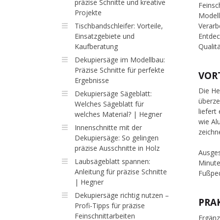
präzise Schnitte und kreative
Feinsc
Projekte
Modell
Tischbandschleifer: Vorteile,
Verarb
Einsatzgebiete und
Entdec
Kaufberatung
Qualit
Dekupiersäge im Modellbau:
Präzise Schnitte für perfekte
VOR
Ergebnisse
Die H
Dekupiersäge Sägeblatt:
überze
Welches Sägeblatt für
liefer
welches Material? | Hegner
wie Al
Innenschnitte mit der
zeichn
Dekupiersäge: So gelingen
präzise Ausschnitte in Holz
Ausges
Laubsägeblatt spannen:
Minute
Anleitung für präzise Schnitte
Fußped
| Hegner
Dekupiersäge richtig nutzen –
PRA
Profi-Tipps für präzise
Feinschnittarbeiten
Ergänz