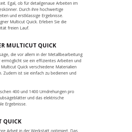
it. Egal, ob für detailgenaue Arbeiten im
leskönner. Durch ihre hochwertige
iten und erstklassige Ergebnisse.
gner Multicut Quick. Erleben Sie die
tät freien Lauf.
ER MULTICUT QUICK
tsäge, die vor allem in der Metallbearbeitung
ermöglicht sie ein effizientes Arbeiten und
r Multicut Quick verschiedene Materialien
n. Zudem ist sie einfach zu bedienen und
 zwischen 400 und 1400 Umdrehungen pro
ubsägeblätter und das elektrische
le Ergebnisse.
T QUICK
Ihre Arbeit in der Werkstatt optimiert. Das