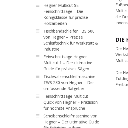
Fußped
Hegner Multicut SE
Multic
Feinschnittsäge – Die
die Dr
Königsklasse für präzise
Innens
Holzarbeiten
Tischbandschleifer TBS 500
von Hegner – Präzise
DIE
Schleiftechnik für Werkstatt &
Die He
Industrie
Werkst
Feinschnittsäge Hegner
Multic
Multicut 1 – Der ultimative
Guide für präzises Sägen
Die He
Tischwalzenschleifmaschine
Tuttli
TWS 230 von Hegner – Der
Freibu
umfassende Ratgeber
Feinschnittsäge Multicut
Quick von Hegner – Präzision
für höchste Ansprüche
Scheibenschleifmaschine von
Hegner – Der ultimative Guide
für Präzision in Ihrer