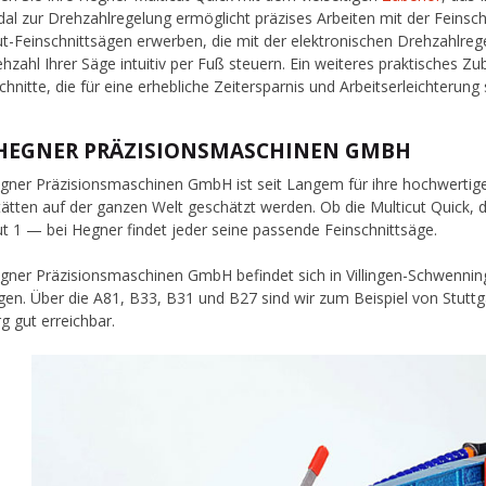
al zur Drehzahlregelung ermöglicht präzises Arbeiten mit der Feinschn
ut-Feinschnittsägen erwerben, die mit der elektronischen Drehzahlreg
ehzahl Ihrer Säge intuitiv per Fuß steuern. Ein weiteres praktisches Z
chnitte, die für eine erhebliche Zeitersparnis und Arbeitserleichterung 
 HEGNER PRÄZISIONSMASCHINEN GMBH
gner Präzisionsmaschinen GmbH ist seit Langem für ihre hochwerti
ätten auf der ganzen Welt geschätzt werden. Ob die Multicut Quick, d
ut 1 — bei Hegner findet jeder seine passende Feinschnittsäge.
gner Präzisionsmaschinen GmbH befindet sich in Villingen-Schwenni
ngen. Über die A81, B33, B31 und B27 sind wir zum Beispiel von Stutt
rg gut erreichbar.