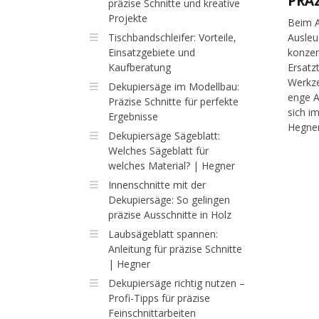
PRÄ
präzise Schnitte und kreative
Projekte
Beim A
Tischbandschleifer: Vorteile,
Ausleu
Einsatzgebiete und
konzen
Kaufberatung
Ersatz
Werkze
Dekupiersäge im Modellbau:
enge A
Präzise Schnitte für perfekte
sich i
Ergebnisse
Hegner
Dekupiersäge Sägeblatt:
Welches Sägeblatt für
welches Material? | Hegner
Innenschnitte mit der
Dekupiersäge: So gelingen
präzise Ausschnitte in Holz
Laubsägeblatt spannen:
Anleitung für präzise Schnitte
| Hegner
Dekupiersäge richtig nutzen –
Profi-Tipps für präzise
Feinschnittarbeiten