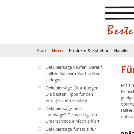
Start
News
Produkte & Zubehör
Händler
Fü
Dekupiersäge kaufen: Darauf
sollten Sie beim Kauf achten
| Hegner
Mit ei
Dekupiersäge für Anfänger:
Feinsc
Die besten Tipps für den
geeign
erfolgreichen Einstieg
optima
Dekupiersäge oder
Halter
Laubsäge? Die wichtigsten
optima
Unterschiede einfach erklärt
Dekupiersäge für Holz: für