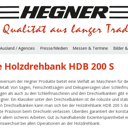
Ausland / Agencies
Presse/Medien
Messen & Termine
Bilder &
e Holzdrehbank HDB 200 S
iversum der Hegner Produkte bietet eine Vielfalt an Maschinen für d
etall. Von Sägen, Feinschnittsägen und Dekupiersägen über Schleifm
gen als auch zu den Schleifmaschinen und den Drechselbänken gibt e
gner. Ein Klassiker unter den Drechselbänken ist die robuste und sta
n Drechselbänken kann man sich bei der Holzdrehbank HDB 200 S da
te Präzision beim Drechseln verlassen. Überdies garantiert der konst
r allem sicheres Arbeiten. Gut zu handhabende Exzenterspannhebel er
onswechsel bei allen Operationen an der Holzdrehbank.