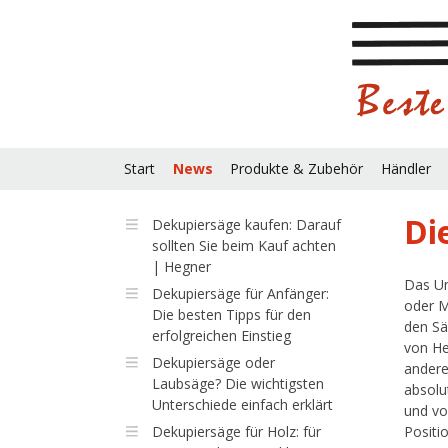
Start
News
Produkte & Zubehör
Händler
Di
Dekupiersäge kaufen: Darauf
sollten Sie beim Kauf achten
| Hegner
Das Un
Dekupiersäge für Anfänger:
oder M
Die besten Tipps für den
den Sä
erfolgreichen Einstieg
von He
Dekupiersäge oder
andere
Laubsäge? Die wichtigsten
absolu
Unterschiede einfach erklärt
und vo
Dekupiersäge für Holz: für
Positi