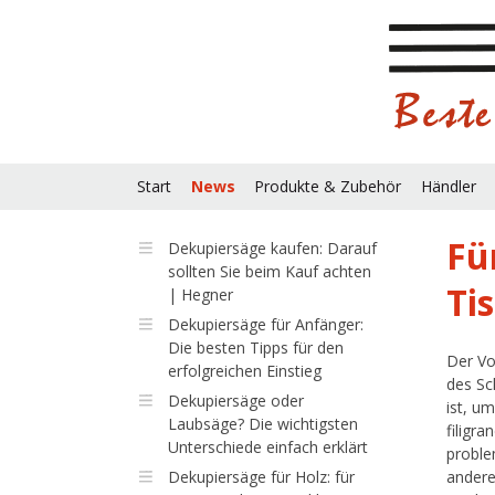
Start
News
Produkte & Zubehör
Händler
Fü
Dekupiersäge kaufen: Darauf
sollten Sie beim Kauf achten
Ti
| Hegner
Dekupiersäge für Anfänger:
Die besten Tipps für den
Der Vo
erfolgreichen Einstieg
des Sc
Dekupiersäge oder
ist, u
Laubsäge? Die wichtigsten
filigr
Unterschiede einfach erklärt
proble
Dekupiersäge für Holz: für
andere