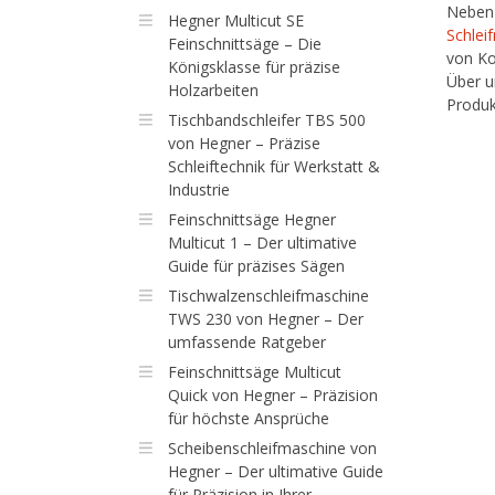
Nebe
Hegner Multicut SE
Schlei
Feinschnittsäge – Die
von Ko
Königsklasse für präzise
Über 
Holzarbeiten
Produk
Tischbandschleifer TBS 500
von Hegner – Präzise
Schleiftechnik für Werkstatt &
Industrie
Feinschnittsäge Hegner
Multicut 1 – Der ultimative
Guide für präzises Sägen
Tischwalzenschleifmaschine
TWS 230 von Hegner – Der
umfassende Ratgeber
Feinschnittsäge Multicut
Quick von Hegner – Präzision
für höchste Ansprüche
Scheibenschleifmaschine von
Hegner – Der ultimative Guide
für Präzision in Ihrer