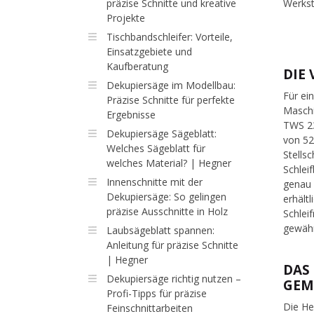
präzise Schnitte und kreative
Werkst
Projekte
Tischbandschleifer: Vorteile,
Einsatzgebiete und
Kaufberatung
DIE
Dekupiersäge im Modellbau:
Für ei
Präzise Schnitte für perfekte
Maschi
Ergebnisse
TWS 23
Dekupiersäge Sägeblatt:
von 52
Welches Sägeblatt für
Stells
welches Material? | Hegner
Schlei
Innenschnitte mit der
genau 
Dekupiersäge: So gelingen
erhält
präzise Ausschnitte in Holz
Schlei
gewähr
Laubsägeblatt spannen:
Anleitung für präzise Schnitte
| Hegner
DAS
Dekupiersäge richtig nutzen –
GEM
Profi-Tipps für präzise
Die He
Feinschnittarbeiten