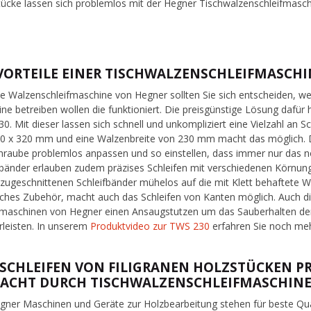
ücke lassen sich problemlos mit der Hegner Tischwalzenschleifmasc
 VORTEILE EINER TISCHWALZENSCHLEIFMASCH
ne Walzenschleifmaschine von Hegner sollten Sie sich entscheiden, w
ne betreiben wollen die funktioniert. Die preisgünstige Lösung dafür
0. Mit dieser lassen sich schnell und unkompliziert eine Vielzahl an S
0 x 320 mm und eine Walzenbreite von 230 mm macht das möglich. Die
chraube problemlos anpassen und so einstellen, dass immer nur das nö
fbänder erlauben zudem präzises Schleifen mit verschiedenen Körnung
zugeschnittenen Schleifbänder mühelos auf die mit Klett behaftete Wa
liches Zubehör, macht auch das Schleifen von Kanten möglich. Auch d
fmaschinen von Hegner einen Ansaugstutzen um das Sauberhalten der
leisten. In unserem
Produktvideo zur TWS 230
erfahren Sie noch me
 SCHLEIFEN VON FILIGRANEN HOLZSTÜCKEN 
ACHT DURCH TISCHWALZENSCHLEIFMASCHIN
gner Maschinen und Geräte zur Holzbearbeitung stehen für beste Qual