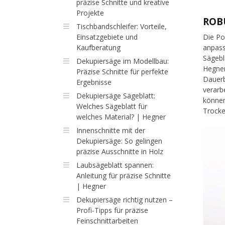
präzise Schnitte und kreative
Projekte
ROB
Tischbandschleifer: Vorteile,
Einsatzgebiete und
Die Po
Kaufberatung
anpass
Sägebl
Dekupiersäge im Modellbau:
Hegner
Präzise Schnitte für perfekte
Dauerb
Ergebnisse
verarb
Dekupiersäge Sägeblatt:
können
Welches Sägeblatt für
Trocke
welches Material? | Hegner
Innenschnitte mit der
Dekupiersäge: So gelingen
präzise Ausschnitte in Holz
Laubsägeblatt spannen:
Anleitung für präzise Schnitte
| Hegner
Dekupiersäge richtig nutzen –
Profi-Tipps für präzise
Feinschnittarbeiten