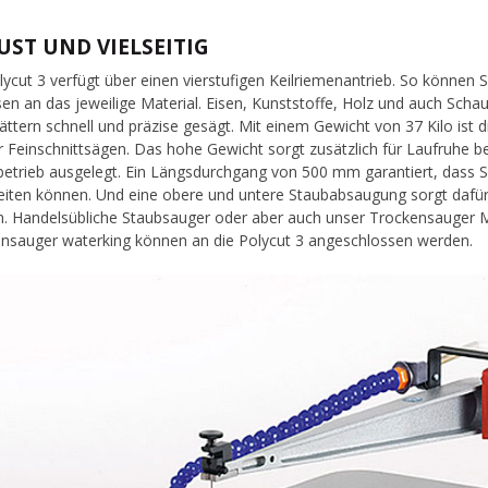
UST UND VIELSEITIG
lycut 3 verfügt über einen vierstufigen Keilriemenantrieb. So könne
en an das jeweilige Material. Eisen, Kunststoffe, Holz und auch Sc
ättern schnell und präzise gesägt. Mit einem Gewicht von 37 Kilo ist 
 Feinschnittsägen. Das hohe Gewicht sorgt zusätzlich für Laufruhe b
etrieb ausgelegt. Ein Längsdurchgang von 500 mm garantiert, dass 
eiten können. Und eine obere und untere Staubabsaugung sorgt dafür
. Handelsübliche Staubsauger oder aber auch unser Trockensauger 
nsauger waterking können an die Polycut 3 angeschlossen werden.