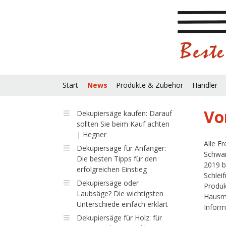
Start
News
Produkte & Zubehör
Händler
Vo
Dekupiersäge kaufen: Darauf
sollten Sie beim Kauf achten
| Hegner
Alle F
Dekupiersäge für Anfänger:
Schwar
Die besten Tipps für den
2019 b
erfolgreichen Einstieg
Schlei
Dekupiersäge oder
Produk
Laubsäge? Die wichtigsten
Hausme
Unterschiede einfach erklärt
Inform
Dekupiersäge für Holz: für