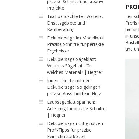
präzise Schnitte und kreative
PRO
Projekte
Tischbandschleifer: Vorteile,
Feinsc
Einsatzgebiete und
Profis
Kaufberatung
hat si
in uns
Dekupiersäge im Modellbau:
Bastel
Präzise Schnitte für perfekte
und un
Ergebnisse
Dekupiersäge Sägeblatt:
Welches Sägeblatt für
welches Material? | Hegner
Innenschnitte mit der
Dekupiersäge: So gelingen
präzise Ausschnitte in Holz
Laubsägeblatt spannen:
Anleitung für präzise Schnitte
| Hegner
Dekupiersäge richtig nutzen –
Profi-Tipps für präzise
Feinschnittarbeiten