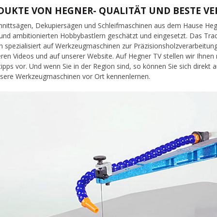
DUKTE VON HEGNER- QUALITÄT UND BESTE V
hnittsägen, Dekupiersägen und Schleifmaschinen aus dem Hause Heg
 und ambitionierten Hobbybastlern geschätzt und eingesetzt. Das T
ch spezialisiert auf Werkzeugmaschinen zur Präzisionsholzverarbeitun
eren Videos und auf unserer Website. Auf Hegner TV stellen wir Ihne
tipps vor. Und wenn Sie in der Region sind, so können Sie sich direk
sere Werkzeugmaschinen vor Ort kennenlernen.