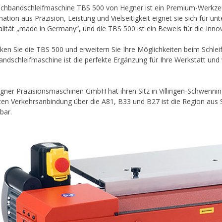
schbandschleifmaschine TBS 500 von Hegner ist ein Premium-Werkzeug
ation aus Präzision, Leistung und Vielseitigkeit eignet sie sich für 
alität „made in Germany“, und die TBS 500 ist ein Beweis für die Inn
ken Sie die TBS 500 und erweitern Sie Ihre Möglichkeiten beim Schlei
andschleifmaschine ist die perfekte Ergänzung für Ihre Werkstatt und 
.
gner Präzisionsmaschinen GmbH hat ihren Sitz in Villingen-Schwenn
ten Verkehrsanbindung über die A81, B33 und B27 ist die Region au
bar.