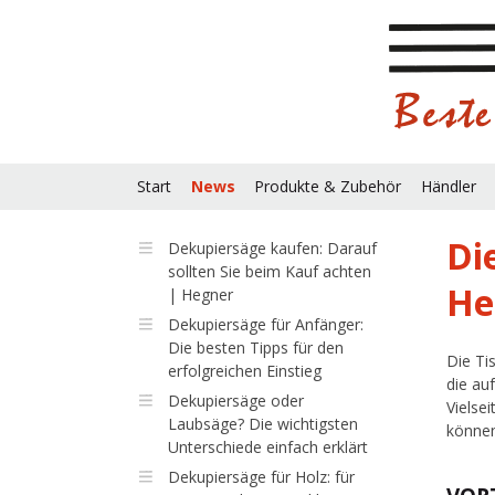
Start
News
Produkte & Zubehör
Händler
Di
Dekupiersäge kaufen: Darauf
sollten Sie beim Kauf achten
He
| Hegner
Dekupiersäge für Anfänger:
Die besten Tipps für den
Die Ti
erfolgreichen Einstieg
die au
Dekupiersäge oder
Vielse
Laubsäge? Die wichtigsten
können
Unterschiede einfach erklärt
Dekupiersäge für Holz: für