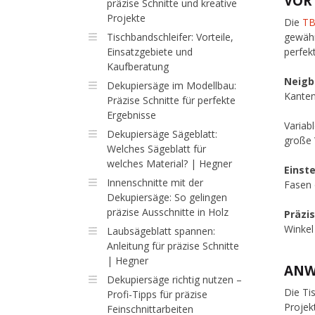
VOR
präzise Schnitte und kreative
Projekte
Die
TB
Tischbandschleifer: Vorteile,
gewähr
Einsatzgebiete und
perfek
Kaufberatung
Neigb
Dekupiersäge im Modellbau:
Kanten
Präzise Schnitte für perfekte
Ergebnisse
Variab
Dekupiersäge Sägeblatt:
große 
Welches Sägeblatt für
welches Material? | Hegner
Einste
Innenschnitte mit der
Fasen 
Dekupiersäge: So gelingen
präzise Ausschnitte in Holz
Präzi
Winkel
Laubsägeblatt spannen:
Anleitung für präzise Schnitte
| Hegner
ANW
Dekupiersäge richtig nutzen –
Die Ti
Profi-Tipps für präzise
Projek
Feinschnittarbeiten