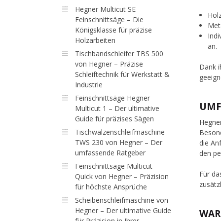
Hegner Multicut SE
Hol
Feinschnittsäge – Die
Meta
Königsklasse für präzise
Indi
Holzarbeiten
an.
Tischbandschleifer TBS 500
von Hegner – Präzise
Dank i
Schleiftechnik für Werkstatt &
geeign
Industrie
Feinschnittsäge Hegner
UMF
Multicut 1 – Der ultimative
Guide für präzises Sägen
Hegner
Tischwalzenschleifmaschine
Besond
TWS 230 von Hegner – Der
die An
umfassende Ratgeber
den pe
Feinschnittsäge Multicut
Für da
Quick von Hegner – Präzision
zusätz
für höchste Ansprüche
Scheibenschleifmaschine von
Hegner – Der ultimative Guide
WAR
für Präzision in Ihrer