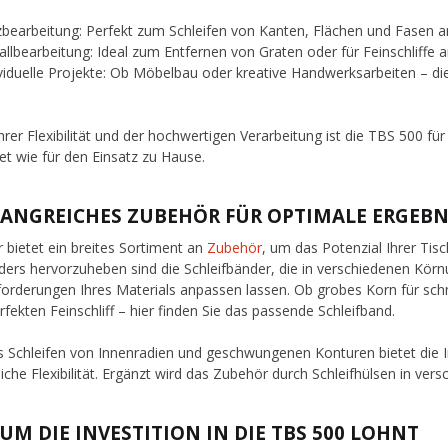
zbearbeitung: Perfekt zum Schleifen von Kanten, Flächen und Fasen 
llbearbeitung: Ideal zum Entfernen von Graten oder für Feinschliffe an
viduelle Projekte: Ob Möbelbau oder kreative Handwerksarbeiten – d
hrer Flexibilität und der hochwertigen Verarbeitung ist die TBS 500 f
et wie für den Einsatz zu Hause.
ANGREICHES ZUBEHÖR FÜR OPTIMALE ERGEBN
 bietet ein breites Sortiment an
Zubehör
, um das Potenzial Ihrer Ti
ers hervorzuheben sind die Schleifbänder, die in verschiedenen Körnu
forderungen Ihres Materials anpassen lassen. Ob grobes Korn für schn
rfekten Feinschliff – hier finden Sie das passende Schleifband.
s Schleifen von Innenradien und geschwungenen Konturen bietet die I
liche Flexibilität. Ergänzt wird das Zubehör durch Schleifhülsen in v
UM DIE INVESTITION IN DIE TBS 500 LOHNT