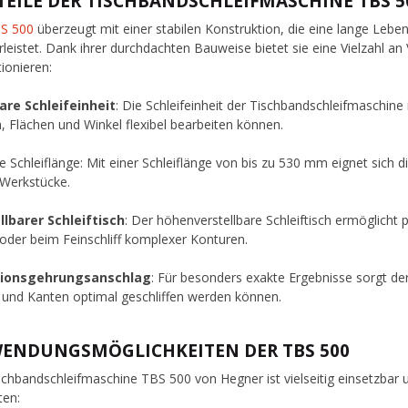
TEILE DER TISCHBANDSCHLEIFMASCHINE TBS 5
S 500
überzeugt mit einer stabilen Konstruktion, die eine lange Lebe
leistet. Dank ihrer durchdachten Bauweise bietet sie eine Vielzahl an V
tionieren:
are Schleifeinheit
: Die Schleifeinheit der Tischbandschleifmaschine
, Flächen und Winkel flexibel bearbeiten können.
le Schleiflänge: Mit einer Schleiflänge von bis zu 530 mm eignet sich 
Werkstücke.
llbarer Schleiftisch
: Der höhenverstellbare Schleiftisch ermöglicht 
oder beim Feinschliff komplexer Konturen.
sionsgehrungsanschlag
: Für besonders exakte Ergebnisse sorgt de
 und Kanten optimal geschliffen werden können.
ENDUNGSMÖGLICHKEITEN DER TBS 500
schbandschleifmaschine TBS 500 von Hegner ist vielseitig einsetzbar un
ten: