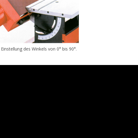
 Einstellung des Winkels von 0° bis 90°.