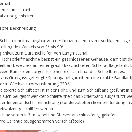
erheit
enfreundlichkeit
satzmoeglichkeiten
sche Beschreibung:
Schleifeinheit ist neigbar von der horizontalen bis zur vertikalen Lage
tellung des Winkels von 0° bis 90°.
lichkeit zum Durchschleifen von Langmaterial.
Tischschleifmaschine besitzt ein geschlossenes Gehäuse, damit ist di
eifband, welches auf einer graphitbeschichteten Schleifauflage läuft,
vexe Bandrollen sorgen für einen exakten Lauf des Schleifbandes.
 aus Grauguss gefertigte Spanngabel garantiert eine exakte Bandlaufj
or in Wechselstromausführung 230 V.
eloxierte Schleiftisch ist in der Höhe und zum Schleifband (geführt in
 auch bei geschwenkter Schleifeinheit das Schleifband ausgenutzt we
 der Innenrundschleifeinrichtung (Sonderzubehör) können Rundungen
eifwalzen geschliffen werden.
hine wird mit 3 m Kabel und Stecker anschlussfertig geliefert.
ahre Garantie (ausgenommen Verschleißteile)