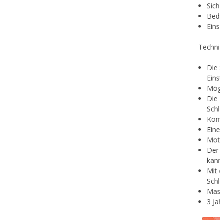
Sich
Bedi
Ein
Techni
Die 
Eins
Mög
Die 
Schl
Kon
Eine
Mot
Der 
kann
Mit
Schl
Masc
3 J